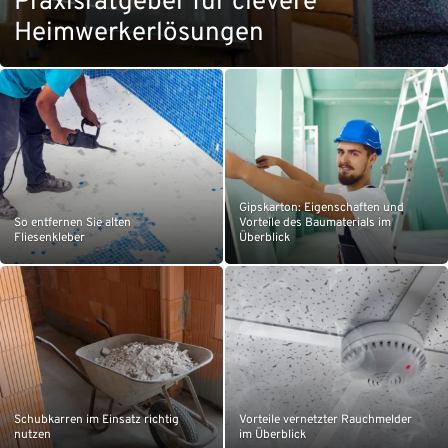
Praxisratgeber für clevere
Heimwerkerlösungen
Gipskarton: Eigenschaften und
So entfernen Sie alten
Vorteile des Baumaterials im
Fliesenkleber
Überblick
Schubkarren im Einsatz richtig
Vorteile vernetzter Rauchmelder
nutzen
im Überblick