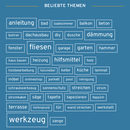
BELIEBTE THEMEN
anleitung
bad
balkon
beton
badezimmer
dämmung
dachausbau
diy
dusche
bohrer
fliesen
garten
fenster
garage
hammer
hilfsmittel
heizung
holz
haus bauen
küche
keller
laminat
holzbearbeitung
holzmöbel
möbel
onlineshop
parkett
pool
reinigung
streichen
sonnenschutz
schraubwerkzeug
strom
säge
tapete
tapezieren
stromkabel
teppich
terrasse
tür
werkstatt
wand streichen
tiefengrund
werkzeug
zange