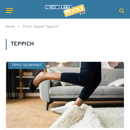
»
Home
Posts Tagged "teppich"
TEPPICH
TIPPS: SICHERHEIT