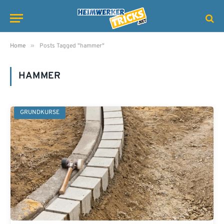
»
Home
Posts Tagged "hammer"
HAMMER
GRUNDKURSE