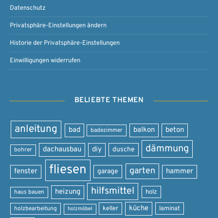
Datenschutz
Privatsphäre-Einstellungen ändern
Historie der Privatsphäre-Einstellungen
Einwilligungen widerrufen
BELIEBTE THEMEN
anleitung
bad
balkon
beton
badezimmer
dämmung
dachausbau
diy
dusche
bohrer
fliesen
garten
fenster
garage
hammer
hilfsmittel
heizung
holz
haus bauen
küche
keller
laminat
holzbearbeitung
holzmöbel