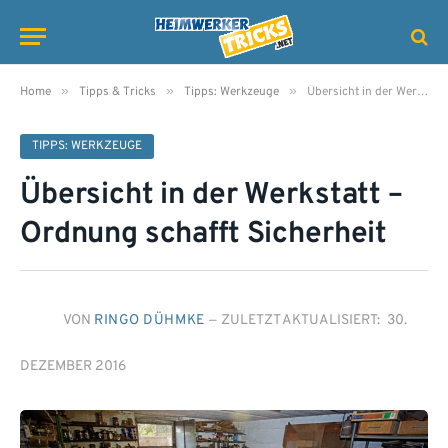
»
»
»
Home
Tipps & Tricks
Tipps: Werkzeuge
Übersicht in der Werkstatt – Ordnung schafft Sicherheit
TIPPS: WERKZEUGE
Übersicht in der Werkstatt –
Ordnung schafft Sicherheit
VON
RINGO DÜHMKE
ZULETZT AKTUALISIERT:
30.
DEZEMBER 2016