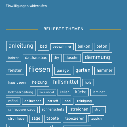
Einwilligungen widerrufen
BELIEBTE THEMEN
anleitung
bad
balkon
beton
badezimmer
dämmung
dachausbau
diy
dusche
bohrer
fliesen
garten
fenster
garage
hammer
hilfsmittel
heizung
holz
haus bauen
küche
keller
laminat
holzbearbeitung
holzmöbel
möbel
onlineshop
parkett
pool
reinigung
streichen
sonnenschutz
schraubwerkzeug
strom
säge
tapete
tapezieren
stromkabel
teppich