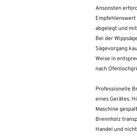
Ansonsten erford
Empfehlenswert h
abgelegt und mi
Bei der Wippsäge
Sägevorgang kau
Weise in entspre
nach Ofenlochgr
Professionelle B
eines Gerätes. H
Maschine gespalt
Brennholz transpo
Handel und nicht