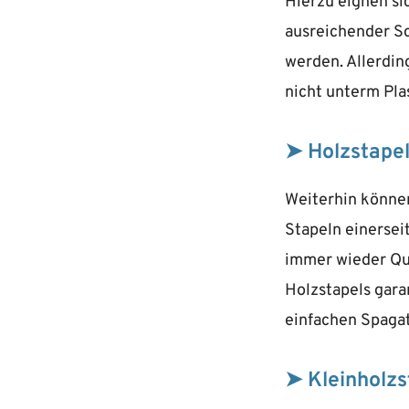
Hierzu eignen si
ausreichender S
werden. Allerdin
nicht unterm Pla
➤ Holzstape
Weiterhin können
Stapeln einersei
immer wieder Que
Holzstapels gara
einfachen Spagat
➤ Kleinholzs