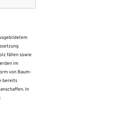
ausgebildetem
ussetzung
lz fällen sowie
erden im
 Form von Baum-
 bereits
anschaffen. In
g