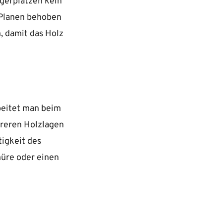
gerplätzen kein
 Planen behoben
, damit das Holz
beitet man beim
hreren Holzlagen
igkeit des
nüre oder einen