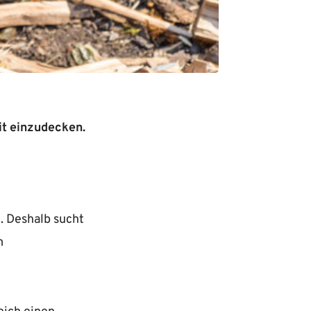
it einzudecken.
. Deshalb sucht
m