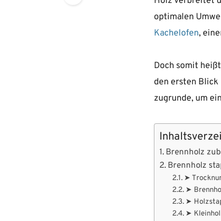
Holz verbreitet 
optimalen Umwel
Kachelofen
, ein
Doch somit heißt
den ersten Blick
zugrunde, um ein
Inhaltsverze
Brennholz zub
Brennholz sta
➤ Trocknun
➤ Brennhol
➤ Holzsta
➤ Kleinhol