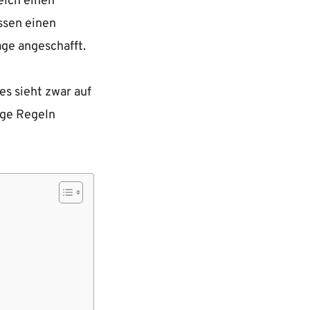
eich einen
ssen einen
ge angeschafft.
s sieht zwar auf
ige Regeln