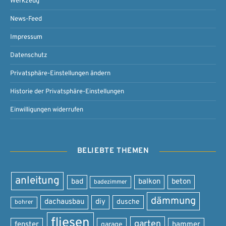
Werkzeug
News-Feed
Impressum
Datenschutz
Privatsphäre-Einstellungen ändern
Historie der Privatsphäre-Einstellungen
Einwilligungen widerrufen
BELIEBTE THEMEN
anleitung
bad
balkon
beton
badezimmer
dämmung
dachausbau
diy
dusche
bohrer
fliesen
garten
fenster
garage
hammer