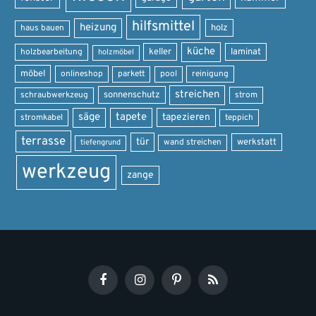
hilfsmittel
heizung
holz
haus bauen
küche
keller
laminat
holzbearbeitung
holzmöbel
möbel
onlineshop
parkett
pool
reinigung
streichen
sonnenschutz
schraubwerkzeug
strom
säge
tapete
tapezieren
stromkabel
teppich
terrasse
tür
werkstatt
wand streichen
tiefengrund
werkzeug
zange
Facebook
Instagram
Pinterest
RSS