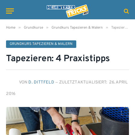
»
»
»
Home
Grundkurse
Grundkurs Tapezieren & Malern
Tapezieren: 4 Praxistipps
GRUNDKURS TAPEZIEREN & MALERN
Tapezieren: 4 Praxistipps
VON
D. DITTFELD
ZULETZT AKTUALISIERT:
26. APRIL
2016