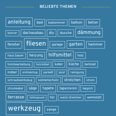
BELIEBTE THEMEN
anleitung
bad
balkon
beton
badezimmer
dämmung
dachausbau
diy
dusche
bohrer
fliesen
garten
fenster
garage
hammer
hilfsmittel
heizung
holz
haus bauen
küche
keller
laminat
holzbearbeitung
holzmöbel
möbel
onlineshop
parkett
pool
reinigung
streichen
sonnenschutz
schraubwerkzeug
strom
säge
tapete
tapezieren
stromkabel
teppich
terrasse
tür
werkstatt
wand streichen
tiefengrund
werkzeug
zange