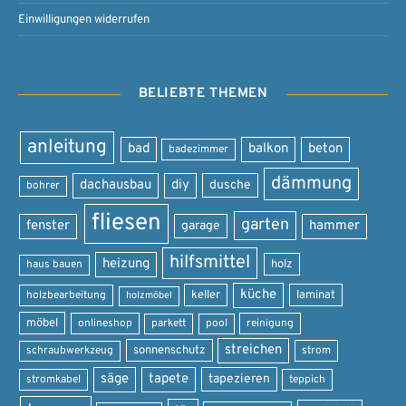
Einwilligungen widerrufen
BELIEBTE THEMEN
anleitung
bad
balkon
beton
badezimmer
dämmung
dachausbau
diy
dusche
bohrer
fliesen
garten
fenster
garage
hammer
hilfsmittel
heizung
holz
haus bauen
küche
keller
laminat
holzbearbeitung
holzmöbel
möbel
onlineshop
parkett
pool
reinigung
streichen
sonnenschutz
schraubwerkzeug
strom
säge
tapete
tapezieren
stromkabel
teppich